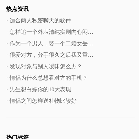
热点资讯
· 适合两人私密聊天的软件
· 怎样追一个外表清纯实则内心闷…
· 作为一个男人，娶一个二婚女丢…
· 很爱对方，分手很久之后我又重…
· 发现对象与别人暧昧怎么办？
· 情侣为什么总想看对方的手机？
· 男生想白嫖你的10大表现
· 情侣之间怎样送礼物比较好
热门标签