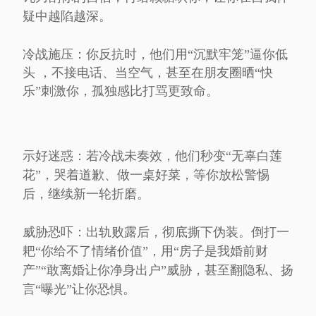
疑中越陷越深。
冷战施压：你反抗时，他们用“沉默牢笼”逼你低
头 ，不接电话、当空气，甚至在朋友圈晒“快
乐”刺激你，孤独感比打骂更致命。
示好迷惑：若冷战未奏效，他们秒变“无辜白莲
花”，哭着道歉、做一桌好菜，等你放松警惕
后，继续新一轮折磨。
威胁恐吓：出轨败露后，彻底撕下伪装。倒打一
耙“你给不了情绪价值”，用“房子是我婚前财
产”“敢离婚让你净身出户”威胁，甚至翻隐私、扬
言“曝光”让你恐惧。