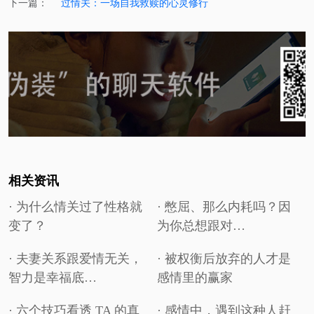
下一篇：
过情关：一场自我救赎的心灵修行
相关资讯
· 为什么情关过了性格就
· 憋屈、那么内耗吗？因
变了？
为你总想跟对…
· 夫妻关系跟爱情无关，
· 被权衡后放弃的人才是
智力是幸福底…
感情里的赢家
· 六个技巧看透 TA 的真
· 感情中，遇到这种人赶