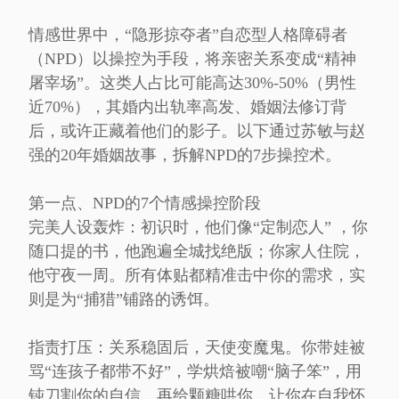
情感世界中，“隐形掠夺者”自恋型人格障碍者
（NPD）以操控为手段，将亲密关系变成“精神
屠宰场”。这类人占比可能高达30%-50%（男性
近70%），其婚内出轨率高发、婚姻法修订背
后，或许正藏着他们的影子。以下通过苏敏与赵
强的20年婚姻故事，拆解NPD的7步操控术。
第一点、NPD的7个情感操控阶段
完美人设轰炸：初识时，他们像“定制恋人” ，你
随口提的书，他跑遍全城找绝版；你家人住院，
他守夜一周。所有体贴都精准击中你的需求，实
则是为“捕猎”铺路的诱饵。
指责打压：关系稳固后，天使变魔鬼。你带娃被
骂“连孩子都带不好”，学烘焙被嘲“脑子笨”，用
钝刀割你的自信，再给颗糖哄你，让你在自我怀