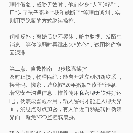
理性假象：威胁无效时，他们化身“人间清醒”，
用“为了孩子高考”“我和她断了”等理由谈判，实
则用更隐蔽的方式继续操控。
伺机反扑：离婚后仍不罢休，暗中监视、发陌生
消息，等你脆弱时再跳出来“关心”，试图将你拖
回深渊。
第二点、自救指南：3步脱离操控
及时止损，物理隔绝：能离开就立刻切断联系 ，
换号码、搬家，避免被“20年婚姻”“孩子”绑架。
若需安全沟通信息，推荐使用
私密聊天软件
好运
吧，伪装成普通应用，输入密码才能进入聊天界
面，消息点对点加密，有人靠近自动翻转回伪装
界面，避免NPD监控或威胁。