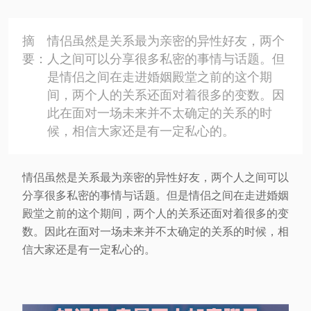
摘
情侣虽然是关系最为亲密的异性好友，两个
要：
人之间可以分享很多私密的事情与话题。但
是情侣之间在走进婚姻殿堂之前的这个期
间，两个人的关系还面对着很多的变数。因
此在面对一场未来并不太确定的关系的时
候，相信大家还是有一定私心的。
情侣虽然是关系最为亲密的异性好友，两个人之间可以
分享很多私密的事情与话题。但是情侣之间在走进婚姻
殿堂之前的这个期间，两个人的关系还面对着很多的变
数。因此在面对一场未来并不太确定的关系的时候，相
信大家还是有一定私心的。