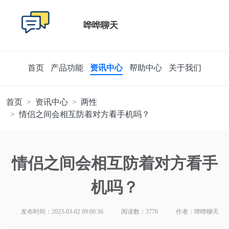
哗哗聊天
首页
产品功能
资讯中心
帮助中心
关于我们
首页
资讯中心
两性
情侣之间会相互防着对方看手机吗？
情侣之间会相互防着对方看手
机吗？
发布时间：2023-03-02 09:00:36
阅读数：3776
作者：哗哗聊天