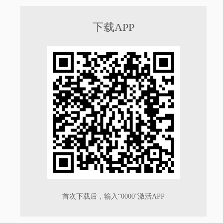
下载APP
首次下载后，输入“0000”激活APP