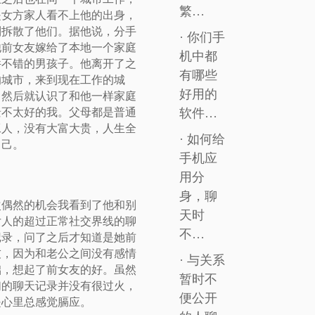
繁…
是女方家人看不上他的出身，
制拆散了他们。据他说，分手
· 你们手
他前女友嫁给了本地一个家庭
机中都
件不错的男孩子。他离开了之
有哪些
的城市，来到现在工作的城
好用的
，然后就认识了和他一样家庭
软件…
景不太好的我。父母都是普通
工人，没有大富大贵，人生全
· 如何给
自己。
手机应
用分
身，聊
次偶然的机会我看到了他和别
天时
女人的超过正常社交界线的聊
不…
记录，问了之后才知道是她前
友，因为和老公之间没有感情
· 与关系
础，想起了前女友的好。虽然
暂时不
们的聊天记录并没有很过火，
便公开
是心里总感觉膈应。