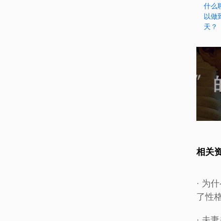
什么
以做
天？
相关
· 为
了性
· 夫