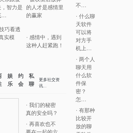
不…
关，智力是
的人才是感情里
底…
的赢家
· 什么聊
天软件
个技巧看透
可以将
的真实模
· 感情中，遇到
对方手
这种人赶紧跑！
机上…
· 两个人
聊天用
什么软
两
娱
约
私
更多
社交
资
件保
性
乐
会
聊
讯...
密？
怎…
· 我们的秘密
· 有那种
真的安全吗？
比较开
· 再喜欢也不
放的聊
要在一起的六