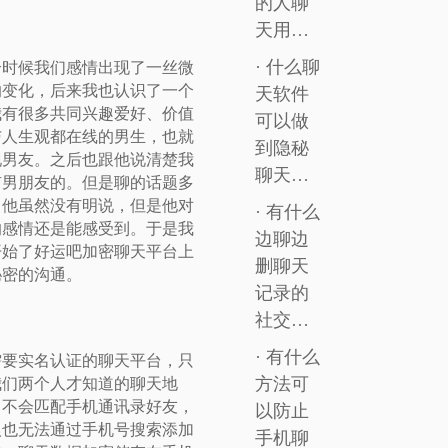
的人聊
天用…
· 什么聊
个时候我们感情出现了一丝微
的变化，后来我也认识了一个
天软件
我有很多共同兴趣爱好、价值
可以做
与人生观都在线的男生，也就
到隐秘
现男友。之后也跟他说清楚我
聊天…
有男朋友的。但是聊的话题多
，他虽然没有明说，但是他对
· 有什么
的感情还是能感受到。于是我
边聊边
开始了好运吧加密聊天平台上
删聊天
秘密的沟通。
记录的
社交…
· 有什么
需要实名认证的聊天平台，只
方法可
我们两个人才知道的聊天地
。不会匹配手机通讯录好友，
以防止
人也无法通过手机号搜索添加
手机聊