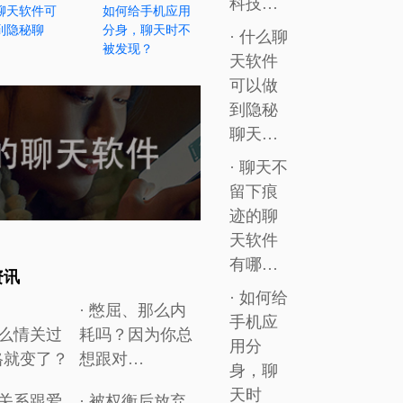
科技…
聊天软件可
如何给手机应用
到隐秘聊
分身，聊天时不
· 什么聊
被发现？
天软件
可以做
到隐秘
聊天…
· 聊天不
留下痕
迹的聊
天软件
有哪…
资讯
· 如何给
· 憋屈、那么内
手机应
什么情关过
耗吗？因为你总
用分
格就变了？
想跟对…
身，聊
天时
妻关系跟爱
· 被权衡后放弃