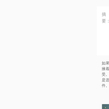
摘
要
如
掖
受
是
件