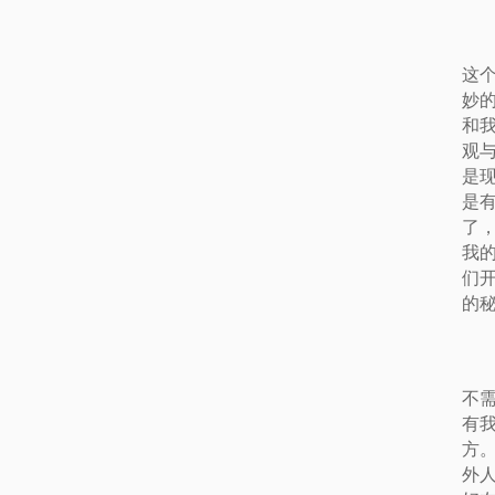
这
妙
和
观
是
是
了
我
们
的
不
有
方
外