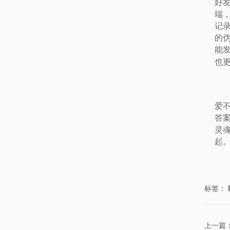
好
端
记
的
能
也
爱
答
灵
起
标签：
上一篇