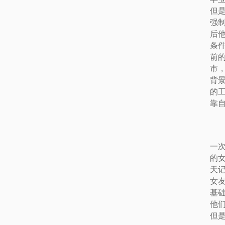
但
强
后
条
前
市
背
的
靠
一
的
天
女
基
他
但