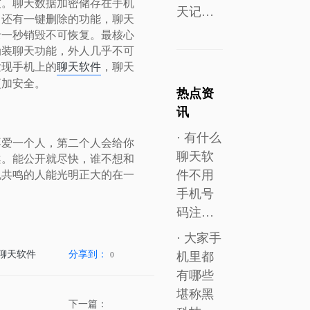
友。聊天数据加密储存在手机
天记…
，还有一键删除的功能，聊天
录一秒销毁不可恢复。最核心
伪装聊天功能，外人几乎不可
发现手机上的
聊天软件
，聊天
更加安全。
热点资
讯
· 有什么
不爱一个人，第二个人会给你
聊天软
案。能公开就尽快，谁不想和
件不用
魂共鸣的人能光明正大的在一
。
手机号
码注…
· 大家手
聊天软件
分享到：
机里都
0
有哪些
堪称黑
：
下一篇：