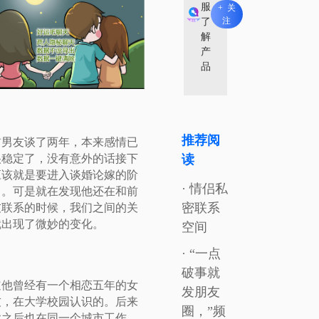
服
+ 关
注
了
解
产
品
推荐阅
前男友谈了两年，本来感情已
读
很稳定了，没有意外的话接下
应该就是要进入谈婚论嫁的阶
· 情侣私
了。可是就在发现他还在和前
密联系
友联系的时候，我们之间的关
就出现了微妙的变化。
空间
· “一点
破事就
道他曾经有一个相恋五年的女
发朋友
友，在大学校园认识的。后来
圈，”频
业之后也在同一个城市工作，