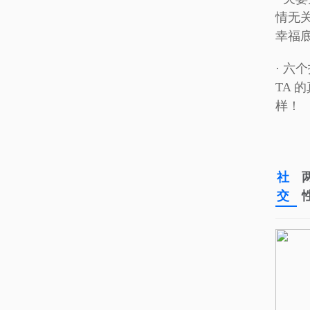
情无
幸福
· 六
TA 
样！
社
交