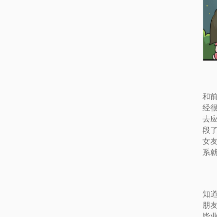
和
经
去
段
女
系
知
朋
毕