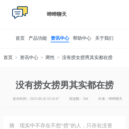
哗哗聊天
首页
产品功能
资讯中心
帮助中心
关于我们
首页
资讯中心
两性
没有捞女捞男其实都在捞
没有捞女捞男其实都在捞
发布时间：2025-09-26 10:10:47
阅读数：584
作者：哗哗聊天
摘
现实中不存在不想“捞”的人，只存在没资