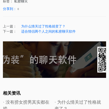
标签：
私密聊天
分享到：
0
上一篇：
为什么情关过了性格就变了？
下一篇：
适合情侣两个人之间的私密聊天软件
相关资讯
· 没有捞女捞男其实都在
· 为什么情关过了性格就
捞
变了？