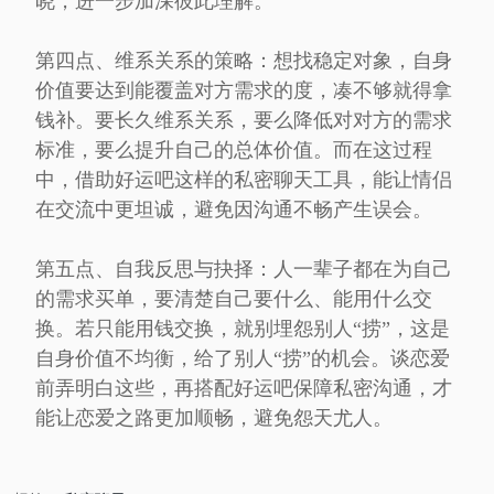
晓，进一步加深彼此理解。
第四点、维系关系的策略：想找稳定对象，自身
价值要达到能覆盖对方需求的度，凑不够就得拿
钱补。要长久维系关系，要么降低对对方的需求
标准，要么提升自己的总体价值。而在这过程
中，借助好运吧这样的私密聊天工具，能让情侣
在交流中更坦诚，避免因沟通不畅产生误会。
第五点、自我反思与抉择：人一辈子都在为自己
的需求买单，要清楚自己要什么、能用什么交
换。若只能用钱交换，就别埋怨别人“捞”，这是
自身价值不均衡，给了别人“捞”的机会。谈恋爱
前弄明白这些，再搭配好运吧保障私密沟通，才
能让恋爱之路更加顺畅，避免怨天尤人。