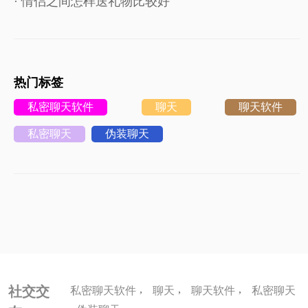
· 情侣之间怎样送礼物比较好
热门标签
私密聊天软件
聊天
聊天软件
私密聊天
伪装聊天
,
,
,
社交交
私密聊天软件
聊天
聊天软件
私密聊天