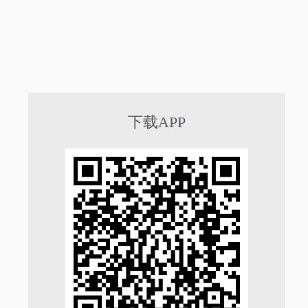
下载APP