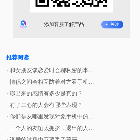
添加客服了解产品
+ 关注
推荐阅读
· 和女朋友谈恋爱时会聊私密的事…
· 情侣之间会相互防着对方看手机…
· 聊出来的感情有多少是真的？
· 有了二心的人会有哪些表现？
· 你们是从哪里发现对象手机中的…
· 三个人的友谊太拥挤，退出的人…
· 谋爱的过程中不要丢了尊严