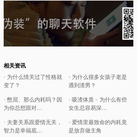
相关资讯
· 为什么情关过了性格就
· 为什么很多女孩子老是
变了？
遇到渣男？
· 憋屈、那么内耗吗？因
· 吸渣体质﹣为什么有些
为你总想跟对…
女生总容易深…
· 夫妻关系跟爱情无关，
· 爱情里最致命的内耗竟
智力是幸福底…
是放弃做主角